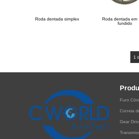
Roda dentada simplex
Roda dentada em 
fundido
1 
Produ
Furo Côn
Correia d
Gear Dri
Transmiss