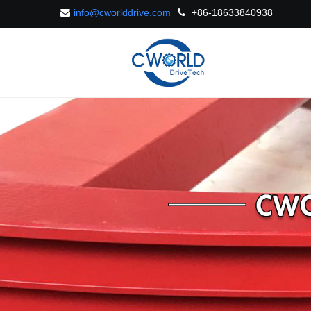
info@cworlddrive.com
+86-18633840938