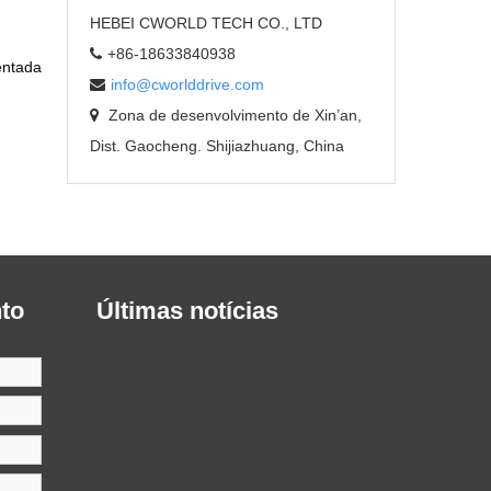
HEBEI CWORLD TECH CO., LTD
+86-18633840938
entada
info@cworlddrive.com
Zona de desenvolvimento de Xin’an,
Dist. Gaocheng. Shijiazhuang, China
to
Últimas notícias