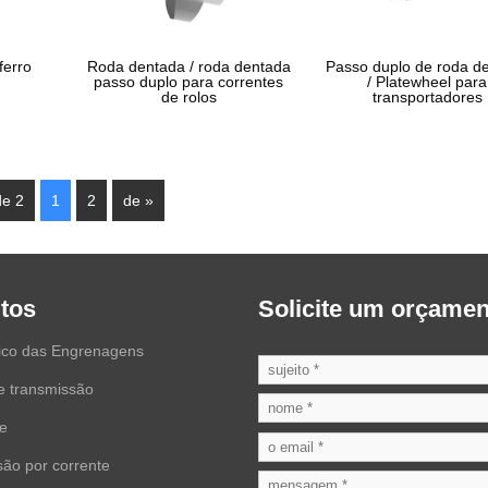
ferro
Roda dentada / roda dentada
Passo duplo de roda d
passo duplo para correntes
/ Platewheel para
de rolos
transportadores
de 2
1
2
de »
tos
Solicite um orçamen
ico das Engrenagens
e transmissão
ve
ão por corrente