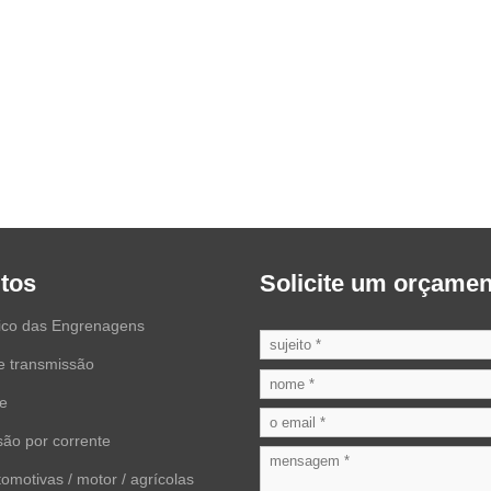
tos
Solicite um orçamen
ico das Engrenagens
e transmissão
ve
ão por corrente
omotivas / motor / agrícolas