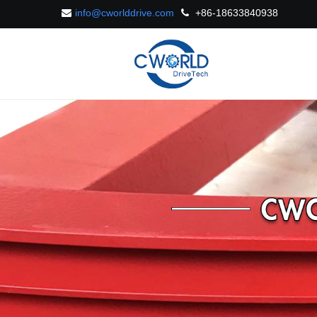
info@cworlddrive.com
+86-18633840938