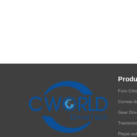
Produ
Furo Côn
Correia d
Gear Dri
Transmiss
Peças aut