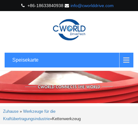
+86-18633840938
info@cworlddrive.com
Speisekarte
Zuhause
»
Werkzeuge für die
Kraftübertragungsindustrie
»
Kettenwerkzeug