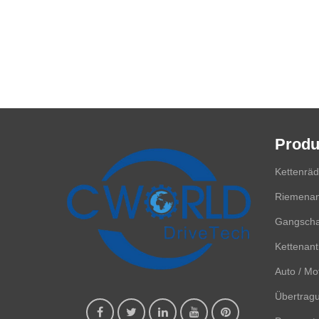
Produ
Kettenrä
Riemenan
Gangscha
Kettenant
Auto / Mot
Übertrag