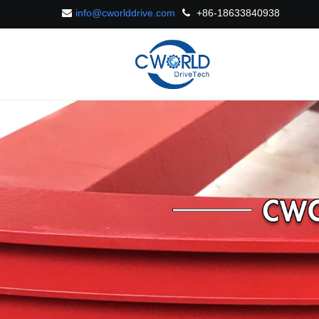
info@cworlddrive.com
+86-18633840938