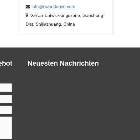
info@cworlddrive.com
Xin’an-Entwicklungszone, Gaocheng-
Dist. Shijiazhuang, China
ebot
Neuesten Nachrichten