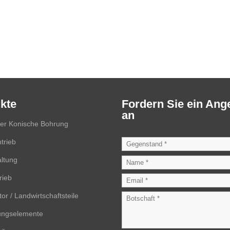
kte
Fordern Sie ein Ang
an
der Konische Bohrung
trieb
ltung
rieb
or / Landwirtschaftsteile
ungselemente