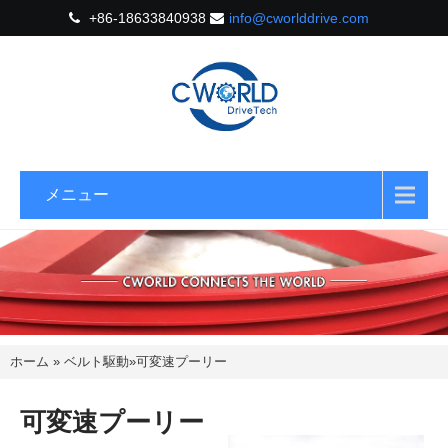
+86-18633840938
info@cworlddrive.com
メニュー
ホーム
»
ベルト駆動
»
可変速プーリー
可変速プーリー