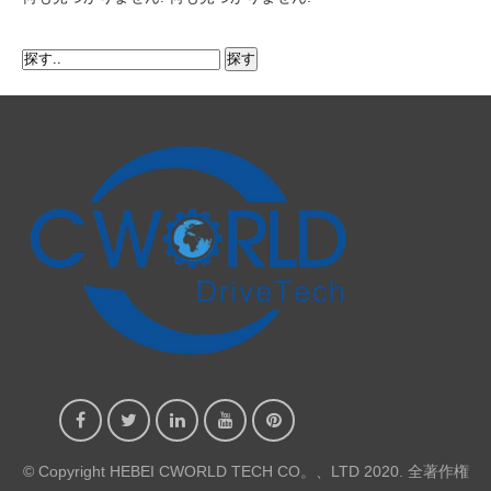
© Copyright HEBEI CWORLD TECH CO。、LTD 2020. 全著作権